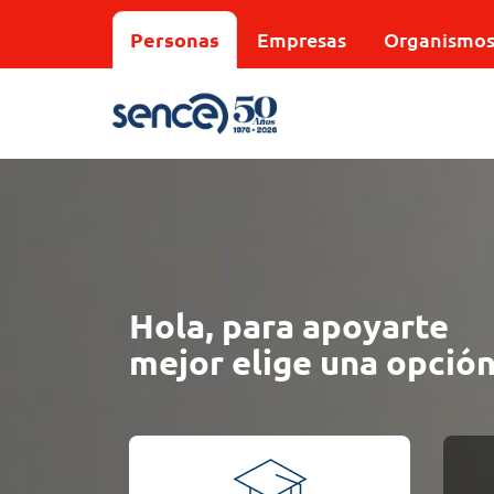
Pasar
al
Personas
Empresas
Organismo
contenido
principal
Hola, para apoyarte
mejor elige una opción