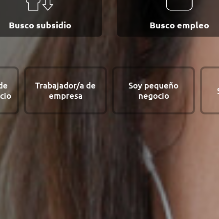
Busco subsidio
Busco empleo
de
Trabajador/a de
Soy pequeño
cio
empresa
negocio