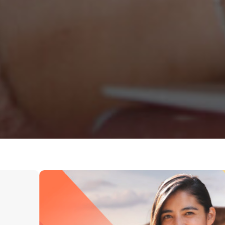
Sector minero
10 cursos gratuitos y e
línea (alianza Mine Clas